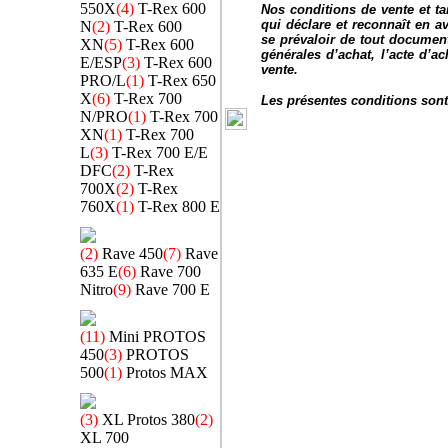
550X
(4)
T-Rex 600
Nos conditions de vente et ta
qui déclare et reconnaît en av
N
(2)
T-Rex 600
se prévaloir de tout documen
XN
(5)
T-Rex 600
générales d’achat, l’acte d’a
E/ESP
(3)
T-Rex 600
vente.
PRO/L
(1)
T-Rex 650
X
(6)
T-Rex 700
Les présentes conditions sont
N/PRO
(1)
T-Rex 700
XN
(1)
T-Rex 700
L
(3)
T-Rex 700 E/E
DFC
(2)
T-Rex
700X
(2)
T-Rex
760X
(1)
T-Rex 800 E
(2)
Rave 450
(7)
Rave
635 E
(6)
Rave 700
Nitro
(9)
Rave 700 E
(11)
Mini PROTOS
450
(3)
PROTOS
500
(1)
Protos MAX
(3)
XL Protos 380
(2)
XL 700