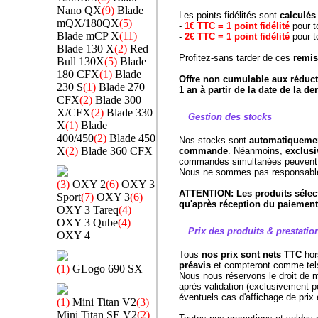
Nano QX
(9)
Blade
Les points fidélités sont
calculés 
mQX/180QX
(5)
-
1€ TTC = 1 point fidélité
pour 
Blade mCP X
(11)
-
2€ TTC = 1 point fidélité
pour 
Blade 130 X
(2)
Red
Profitez-sans tarder de ces
remis
Bull 130X
(5)
Blade
180 CFX
(1)
Blade
Offre non cumulable aux réducti
230 S
(1)
Blade 270
1 an à partir de la date de la 
CFX
(2)
Blade 300
X/CFX
(2)
Blade 330
Gestion des stocks
X
(1)
Blade
400/450
(2)
Blade 450
Nos stocks sont
automatiquement
X
(2)
Blade 360 CFX
commande
. Néanmoins,
exclusi
commandes simultanées peuvent 
Nous ne sommes pas responsable d
(3)
OXY 2
(6)
OXY 3
ATTENTION: Les produits sélec
Sport
(7)
OXY 3
(6)
qu'après réception du paiement
OXY 3 Tareq
(4)
OXY 3 Qube
(4)
Prix des produits & prestatio
OXY 4
Tous
nos prix sont nets TTC
hors
préavis
et compteront comme tels
(1)
GLogo 690 SX
Nous nous réservons le droit de 
après validation (exclusivement po
éventuels cas d'affichage de prix 
(1)
Mini Titan V2
(3)
Mini Titan SE V2
(2)