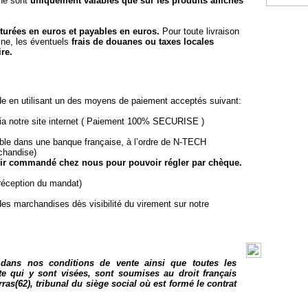
 ne sont
uniquement valables que sur les produits affichés
urées en euros et payables en euros.
Pour toute livraison
ine, les éventuels
frais de douanes ou taxes locales
re.
e en utilisant un des moyens de paiement acceptés suivant:
a notre site internet ( Paiement 100% SECURISE )
ble dans une banque française, à l’ordre de N-TECH
rchandise)
oir commandé chez nous pour pouvoir régler par chèque.
réception du mandat)
es marchandises dès visibilité du virement sur notre
 dans nos conditions de vente ainsi que toutes les
te qui y sont visées, sont soumises au droit français
rras(62), tribunal du siège social où est formé le contrat