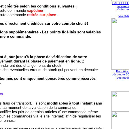
EASY HELI s
et crédités selon les conditions suivantes :
interna
s'affronte
toute commande
expédiée
toute commande
retirée sur place
.
>>> IM
es directement créditées sur votre compte client !
ons supplémentaires - Les points fidélités sont valables
dernière commande.
 à jour jusqu'à la phase de vérification de votre
vement durant la phase de paiement en ligne
, 2
induirent des changements de stock.
es éventuelles erreurs de stock qui peuvent en découler.
Pour être 
décembre 201
vos modè
tionnés sont uniquement considérés comme réservés
.
ns
 frais de transport. Ils sont
modifiables à tout instant sans
 au moment de la validation de la commande.
modifier les prix de certains articles d'une commande même
ur les commandes via le site internet) afin de régulariser les
erronnés.