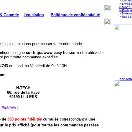
> Comma
> Livrais
> SAV & 
> Politiq
> Mentio
& Garantie
Législation
Politique de confidentialité
> Nous c
 multiples solutions pour passer votre commande:
utique en ligne
sur http://www.easy-heli.com
et profitez de
lité pour toute commande expédiée
8-743
du Lundi au Vendredi de 9h à 13H
com
>>> SPO
N-TECH
88, rue de la Haye
62190 LILLERS
idélités !
e de
500 points fidélités
cumulés
correspondant
à
une
ur le prix affiché (pour toutes les commandes passées