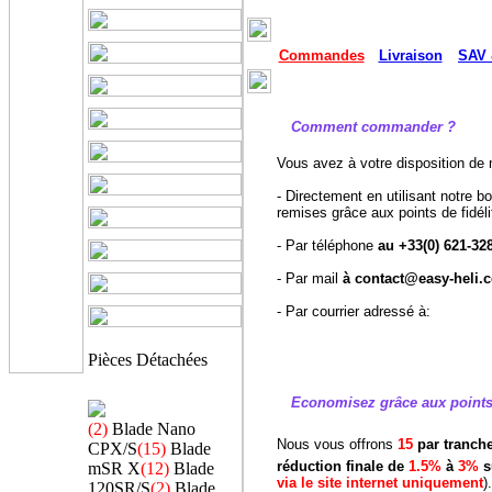
Commandes
Livraison
SAV 
Comment commander ?
Vous avez à votre disposition de
- Directement en utilisant notre bo
remises grâce aux points de fidé
- Par téléphone
au +33(0) 621-32
- Par mail
à contact@easy-heli.
- Par courrier adressé à:
Pièces Détachées
Economisez grâce aux points f
(2)
Blade Nano
Nous vous offrons
15
par tranch
CPX/S
(15)
Blade
réduction finale de
1.5%
à
3%
s
mSR X
(12)
Blade
via
le site internet uniquement
).
120SR/S
(2)
Blade