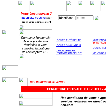
Vous êtes nouveau ?
INSCRIVEZ-VOUS ICI
pour
créer votre compte client
FORMATION
FORM
AU PILOTAGE
TECH
Retrouvez l'ensemble
COURS EXTÉRIEURS
MISE EN V
de nos prestations
100% FACI
destinées à vous
COURS SIMULATEUR
simplifier la pratique
COURS TE
LES FORMULES
de l'hélicoptère RC !
"FORMATION CIBLÉE"
MONTAGE/
NOS CONDITIONS DE VENTES
FERMETURE ESTIVALE: EASY HELI est fer
Nos conditions de vente s’appl
services réalisées en direct ou
heli.com