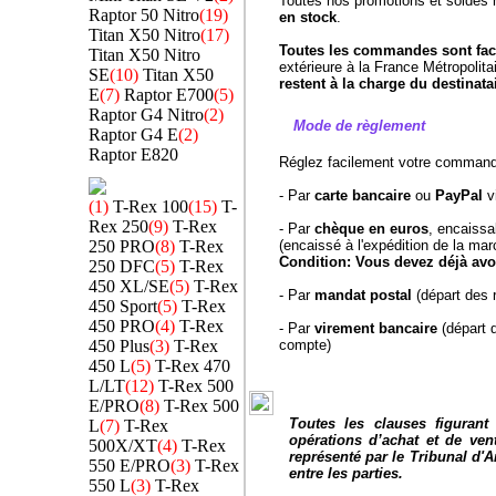
Toutes nos promotions et soldes
Raptor 50 Nitro
(19)
en stock
.
Titan X50 Nitro
(17)
Toutes les commandes sont fact
Titan X50 Nitro
extérieure à la France Métropolita
SE
(10)
Titan X50
restent à la charge du destinatai
E
(7)
Raptor E700
(5)
Raptor G4 Nitro
(2)
Mode de règlement
Raptor G4 E
(2)
Raptor E820
Réglez facilement votre command
- Par
carte bancaire
ou
PayPal
vi
(1)
T-Rex 100
(15)
T-
Rex 250
(9)
T-Rex
- Par
chèque en euros
, encaissa
250 PRO
(8)
T-Rex
(encaissé à l'expédition de la ma
Condition: Vous devez déjà av
250 DFC
(5)
T-Rex
450 XL/SE
(5)
T-Rex
- Par
mandat postal
(départ des 
450 Sport
(5)
T-Rex
450 PRO
(4)
T-Rex
- Par
virement bancaire
(départ d
450 Plus
(3)
T-Rex
compte)
450 L
(5)
T-Rex 470
L/LT
(12)
T-Rex 500
E/PRO
(8)
T-Rex 500
Toutes les clauses figurant
L
(7)
T-Rex
opérations d’achat et de ven
500X/XT
(4)
T-Rex
représenté par le Tribunal d'A
550 E/PRO
(3)
T-Rex
entre les parties.
550 L
(3)
T-Rex