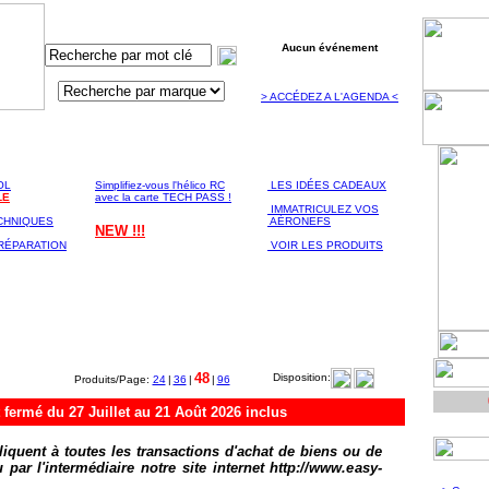
Aucun événement
> ACCÉDEZ A L'AGENDA <
ATION
ASSISTANCE
LA BOUTIQUE
NIQUE
Technique & Conseil
EN LIGNE
OL
Simplifiez-vous l'hélico RC
LES IDÉES CADEAUX
LE
avec la carte TECH PASS !
IMMATRICULEZ VOS
CHNIQUES
AÉRONEFS
NEW !!!
RÉPARATION
VOIR LES PRODUITS
48
Disposition:
Produits/Page:
24
|
36
|
|
96
mé du 27 Juillet au 21 Août 2026 inclus
iquent à toutes les transactions d'achat de biens ou de
 par l'intermédiaire notre site internet http://www.easy-