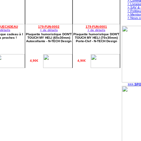
> Comma
> Livrais
> SAV & 
> Politiq
> Mentio
> Nous c
QUECADEAU
179-FUN-0002
179-FUN-0001
détails
+ de détails
+ de détails
èque cadeau à l
Plaquette humoristique DON'T
Plaquette humoristique DON'T
s proches !
TOUCH MY HELI (65x30mm)
TOUCH MY HELI (70x30mm)
Autocollante - N-TECH Design
Porte-Clef - N-TECH Design
4,90€
4,90€
>>> SPO