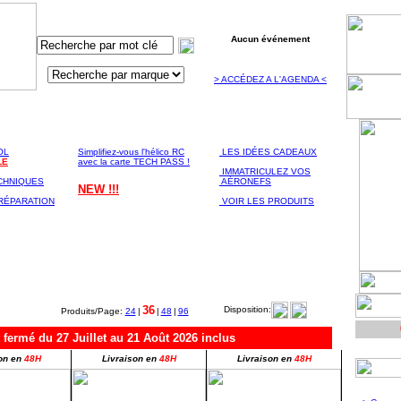
Aucun événement
> ACCÉDEZ A L'AGENDA <
ATION
ASSISTANCE
LA BOUTIQUE
NIQUE
Technique & Conseil
EN LIGNE
OL
Simplifiez-vous l'hélico RC
LES IDÉES CADEAUX
LE
avec la carte TECH PASS !
IMMATRICULEZ VOS
CHNIQUES
AÉRONEFS
NEW !!!
RÉPARATION
VOIR LES PRODUITS
36
Disposition:
Produits/Page:
24
|
|
48
|
96
mé du 27 Juillet au 21 Août 2026 inclus
on en
48H
Livraison en
48H
Livraison en
48H