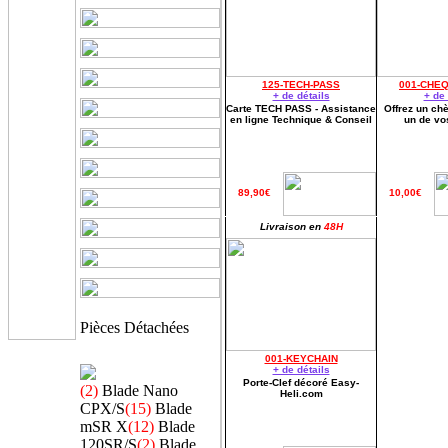
125-TECH-PASS
001-CHE
+ de détails
+ de 
Carte TECH PASS - Assistance
Offrez un ch
en ligne Technique & Conseil
un de vo
89,90€
10,00€
Livraison en
48H
Pièces Détachées
001-KEYCHAIN
+ de détails
Porte-Clef décoré Easy-
(2)
Blade Nano
Heli.com
CPX/S
(15)
Blade
mSR X
(12)
Blade
120SR/S
(2)
Blade