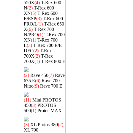
550X
(4)
T-Rex 600
N
(2)
T-Rex 600
XN
(5)
T-Rex 600
E/ESP
(3)
T-Rex 600
PRO/L
(1)
T-Rex 650
X
(6)
T-Rex 700
N/PRO
(1)
T-Rex 700
XN
(1)
T-Rex 700
L
(3)
T-Rex 700 E/E
DFC
(2)
T-Rex
700X
(2)
T-Rex
760X
(1)
T-Rex 800 E
(2)
Rave 450
(7)
Rave
635 E
(6)
Rave 700
Nitro
(9)
Rave 700 E
(11)
Mini PROTOS
450
(3)
PROTOS
500
(1)
Protos MAX
(3)
XL Protos 380
(2)
XL 700