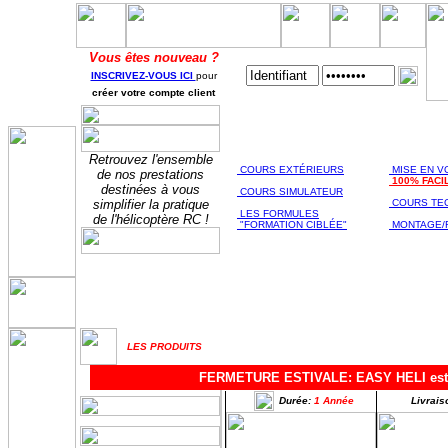
Vous êtes nouveau ?
INSCRIVEZ-VOUS ICI
pour
créer votre compte client
FORMATION
FORM
AU PILOTAGE
TECH
Retrouvez l'ensemble
COURS EXTÉRIEURS
MISE EN V
de nos prestations
100% FACI
destinées à vous
COURS SIMULATEUR
simplifier la pratique
COURS TE
LES FORMULES
de l'hélicoptère RC !
"FORMATION CIBLÉE"
MONTAGE/
LES PRODUITS
FERMETURE ESTIVALE: EASY HELI est fer
Durée:
1 Année
Livrais