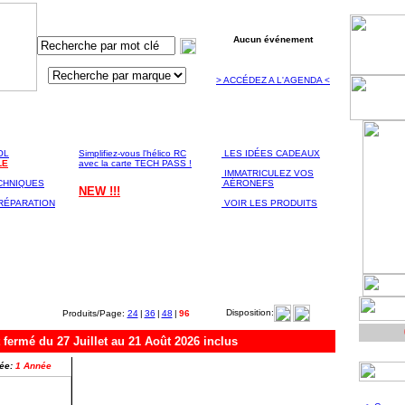
Aucun événement
> ACCÉDEZ A L'AGENDA <
ATION
ASSISTANCE
LA BOUTIQUE
NIQUE
Technique & Conseil
EN LIGNE
OL
Simplifiez-vous l'hélico RC
LES IDÉES CADEAUX
LE
avec la carte TECH PASS !
IMMATRICULEZ VOS
CHNIQUES
AÉRONEFS
NEW !!!
RÉPARATION
VOIR LES PRODUITS
Disposition:
Produits/Page:
24
|
36
|
48
|
96
mé du 27 Juillet au 21 Août 2026 inclus
ée:
1 Année