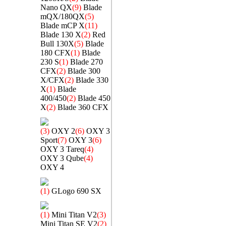
Nano QX
(9)
Blade
mQX/180QX
(5)
Blade mCP X
(11)
Blade 130 X
(2)
Red
Bull 130X
(5)
Blade
180 CFX
(1)
Blade
230 S
(1)
Blade 270
CFX
(2)
Blade 300
X/CFX
(2)
Blade 330
X
(1)
Blade
400/450
(2)
Blade 450
X
(2)
Blade 360 CFX
(3)
OXY 2
(6)
OXY 3
Sport
(7)
OXY 3
(6)
OXY 3 Tareq
(4)
OXY 3 Qube
(4)
OXY 4
(1)
GLogo 690 SX
(1)
Mini Titan V2
(3)
Mini Titan SE V2
(2)